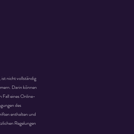
st nicht vollständig
ümern. Darin können
 Fall eines Online-
ingungen des
iften enthalten und
tzlichen Regelungen