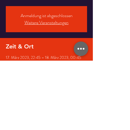
Anmeldung ist abgeschlossen
Weitere Veranstaltungen
Zeit & Ort
17. März 2023, 22:45 – 18. März 2023, 00:45
Reeperbahn 147, 20359 Hamburg, Deutschland
Diese Veranstaltung teilen
Impressum
Datenschutz
AGB
© 2022 Pulverfass Cabaret GmbH